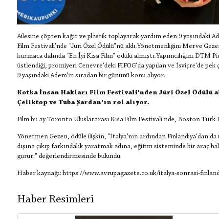
Ailesine çöpten kağıt ve plastik toplayarak yardım eden 9 yaşındaki Ad
Film Festivali'nde "Jüri Özel Ödülü"nü aldı.Yönetmenliğini Merve Gezen
kurmaca dalında "En İyi Kısa Film" ödülü almıştı.Yapımcılığını DTM P
üstlendiği, prömiyeri Cenevre'deki FIFOG'da yapılan ve İsviçre'de pek 
9 yaşındaki Adem'in sıradan bir gününü konu alıyor.
Kotka İnsan Hakları Film Festivali'nden Jüri Özel Ödülü 
Çeliktop ve Tuba Şardan’ın rol alıyor.
Film bu ay Toronto Uluslararası Kısa Film Festivali'nde, Boston Türk Fi
Yönetmen Gezen, ödüle ilişkin, "İtalya'nın ardından Finlandiya'dan 
dışına çıkıp farkındalık yaratmak adına, eğitim sisteminde bir araç hal
gurur." değerlendirmesinde bulundu.
Haber kaynağı: https://www.avrupagazete.co.uk/italya-sonrasi-finlan
Haber Resimleri