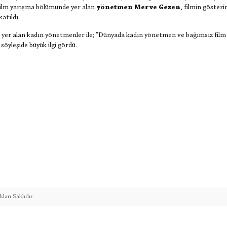
a Film yarışma bölümünde yer alan
yönetmen Merve Gezen
, filmin göster
atıldı.
 yer alan kadın yönetmenler ile; “Dünyada kadın yönetmen ve bağımsız film
öyleşide büyük ilgi gördü.
ları Saklıdır.