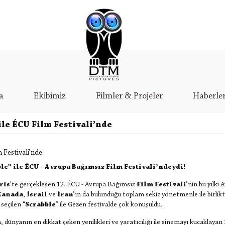
a
Ekibimiz
Filmler & Projeler
Haberle
le ÉCU Film Festivali’nde
 Festivali’nde
e” ile ÉCU - Avrupa Bağımsız Film Festivali’ndeydi!
ris
'te gerçekleşen 12. ÉCU - Avrupa Bağımsız
Film Festivali
’nin bu yılki
Kanada
,
İsrail
ve
İran
’ın da bulunduğu toplam sekiz yönetmenle ile birlik
seçilen “
Scrabble
” ile Gezen festivalde çok konuşuldu.
n, dünyanın en dikkat çeken yenilikleri ve yaratıcılığı ile sinemayı kucaklaya