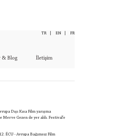
TR
|
EN
|
FR
r & Blog
İletişim
 Avrupa Dışı Kısa Film yarışma
te Merve Gezen de yer aldı. Festival’e
n 12. ÉCU - Avrupa Bağımsız Film