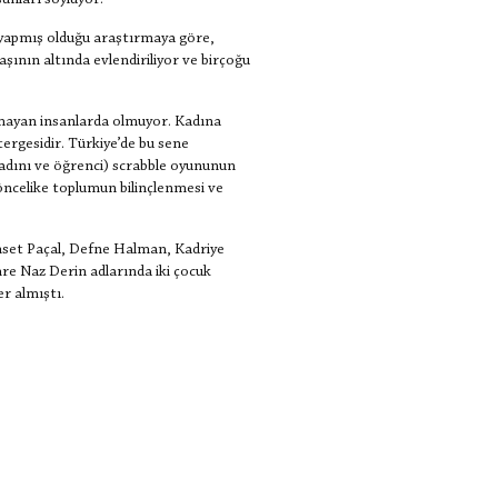
şunları söylüyor:
n yapmış olduğu araştırmaya göre,
aşının altında evlendiriliyor ve birçoğu
olmayan insanlarda olmuyor. Kadına
ergesidir. Türkiye’de bu sene
 kadını ve öğrenci) scrabble oyununun
öncelike toplumun bilinçlenmesi ve
Janset Paçal, Defne Halman, Kadriye
re Naz Derin adlarında iki çocuk
er almıştı.