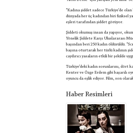
“Altın Defne” için yarışan yeni filmi “S
“Kadına şiddet sadece Türkiye’de olan 
dünyada her üç kadından biri fiziksel y
eşleri tarafından şiddet görüyor.
Şiddeti okumuş insan da yapıyor, okum
Yönelik Şiddete Karşı Uluslararası Mü
başından beri 250 kadın öldürüldü. “Sc
başına oturtarak her türlü kadının şi
caydırıcı yasaların etkili bir şekilde 
Türkiye’deki kadın sorunlarını, dört k
Kenter ve Özge Erdem gibi başarılı oy
oyuncu da eşlik ediyor. Film, son olara
Haber Resimleri