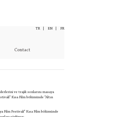
TR
|
EN
|
FR
Contact
erlerini ve trajik sonlarını masaya
stivali” Kısa Film bölümünde “Altın
kya Film Festivali” Kısa Film bölümünde