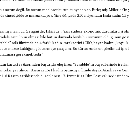
crabble” ve Kadına Yönelik Şiddete Karşı Uluslararası Mücadele Günü ile ilgili 
bir sorun değil. Bu sorun maalesef bütün dünyada var. Birleşmiş Milletler’i
ada cinsel şiddete maruz kaliyor. Yine dünyada 250 milyondan fazla kadın 15 y
amış insan da. Zengini de, fakiri de... Yani sadece ekonomik durumları iyi 
cadele Günü’nün olması bile bütün dünyada böyle bir sorunun olduğunun göst
rabble” adlı filmimde de 4 farklı kadın karakterini (CEO, hayat kadını, köylü
ddete maruz kaldığını göstermeye çalıştım. Bu tür sorunların çözülmesi için 
uygunlaması gerekmektedir.”
adın karakter üzerinden başarıyla eleştiren “Scrabble”ın başrollerinde ise 
uncular yer alıyor. Başarılı dört kadın oyuncuya filmde Asyak Akınhay ve Cem
k 1-6 Kasım tarihlerinde düzenlenen 17. İzmir Kısa Film Festivali seçkisinde y